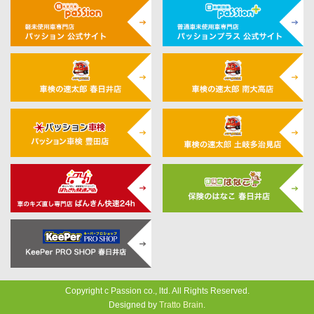
Copyright c Passion co., ltd. All Rights Reserved.
Designed by
Tratto Brain
.