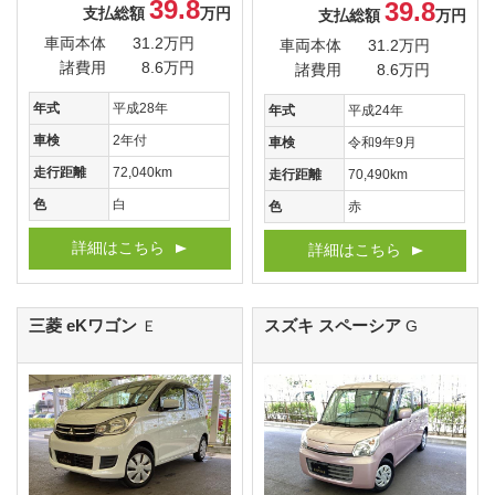
39.8
39.8
支払総額
万円
支払総額
万円
車両本体
31.2万円
車両本体
31.2万円
諸費用
8.6万円
諸費用
8.6万円
年式
平成28年
年式
平成24年
車検
2年付
車検
令和9年9月
走行距離
72,040km
走行距離
70,490km
色
白
色
赤
詳細はこちら
詳細はこちら
三菱 eKワゴン
スズキ スペーシア
Ｅ
G