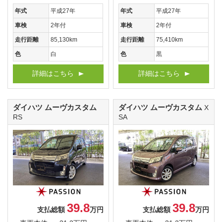
年式
平成27年
年式
平成27年
車検
2年付
車検
2年付
走行距離
85,130km
走行距離
75,410km
色
白
色
黒
詳細はこちら
詳細はこちら
ダイハツ ムーヴカスタム
ダイハツ ムーヴカスタム
X
RS
SA
39.8
39.8
支払総額
万円
支払総額
万円