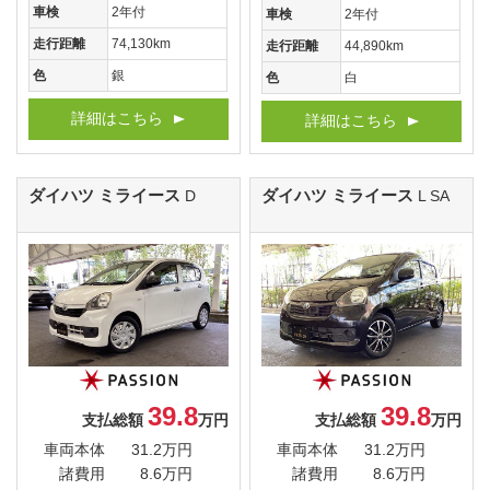
車検
2年付
車検
2年付
走行距離
74,130km
走行距離
44,890km
色
銀
色
白
詳細はこちら
詳細はこちら
ダイハツ ミライース
ダイハツ ミライース
D
L SA
39.8
39.8
支払総額
万円
支払総額
万円
車両本体
31.2万円
車両本体
31.2万円
諸費用
8.6万円
諸費用
8.6万円