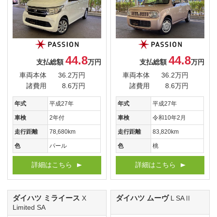
44.8
44.8
支払総額
万円
支払総額
万円
車両本体
36.2万円
車両本体
36.2万円
諸費用
8.6万円
諸費用
8.6万円
年式
平成27年
年式
平成27年
車検
2年付
車検
令和10年2月
走行距離
78,680km
走行距離
83,820km
色
パール
色
桃
詳細はこちら
詳細はこちら
ダイハツ ミライース
ダイハツ ムーヴ
X
L SAⅡ
Limited SA