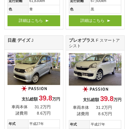
走行距離
61,830km
走行距離
67,500km
色
青
色
黒
詳細はこちら
詳細はこちら
日産 デイズ
プレオプラス
J
F スマートア
シスト
39.8
39.8
支払総額
万円
支払総額
万円
車両本体
31.2万円
車両本体
31.2万円
諸費用
8.6万円
諸費用
8.6万円
年式
平成27年
年式
平成27年