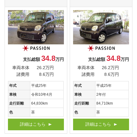
34.8
34.8
支払総額
万円
支払総額
万円
車両本体
26.2万円
車両本体
26.2万円
諸費用
8.6万円
諸費用
8.6万円
年式
平成25年
年式
平成25年
車検
令和10年4月
車検
2年付
走行距離
64,830km
走行距離
84,710km
色
茶
色
茶
詳細はこちら
詳細はこちら