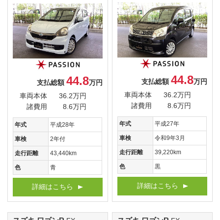
44.8
44.8
支払総額
万円
支払総額
万円
車両本体
36.2万円
車両本体
36.2万円
諸費用
8.6万円
諸費用
8.6万円
年式
平成27年
年式
平成28年
車検
令和9年3月
車検
2年付
走行距離
39,220km
走行距離
43,440km
色
黒
色
青
詳細はこちら
詳細はこちら