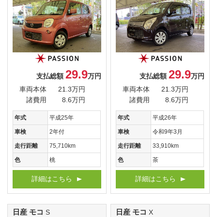
29.9
29.9
支払総額
万円
支払総額
万円
車両本体
21.3万円
車両本体
21.3万円
諸費用
8.6万円
諸費用
8.6万円
年式
平成25年
年式
平成26年
車検
2年付
車検
令和9年3月
走行距離
75,710km
走行距離
33,910km
色
桃
色
茶
詳細はこちら
詳細はこちら
日産 モコ
日産 モコ
S
X