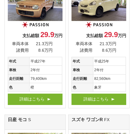
29.9
29.9
支払総額
万円
支払総額
万円
車両本体
21.3万円
車両本体
21.3万円
諸費用
8.6万円
諸費用
8.6万円
年式
平成27年
年式
平成25年
車検
2年付
車検
2年付
走行距離
79,400km
走行距離
82,560km
色
橙
色
象牙
詳細はこちら
詳細はこちら
日産 モコ
スズキ ワゴンR
S
FX