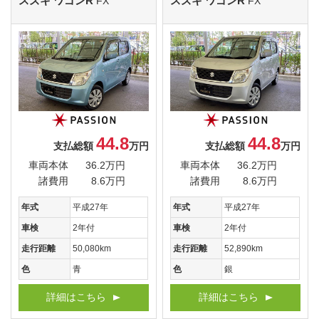
スズキ ワゴンR
スズキ ワゴンR
FX
FX
44.8
44.8
支払総額
万円
支払総額
万円
車両本体
36.2万円
車両本体
36.2万円
諸費用
8.6万円
諸費用
8.6万円
年式
平成27年
年式
平成27年
車検
2年付
車検
2年付
走行距離
50,080km
走行距離
52,890km
色
青
色
銀
詳細はこちら
詳細はこちら