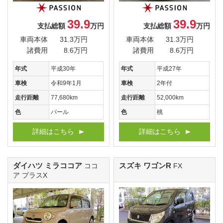
39.9
39.9
支払総額
万円
支払総額
万円
車両本体
31.3万円
車両本体
31.3万円
諸費用
8.6万円
諸費用
8.6万円
年式
平成30年
年式
平成27年
車検
令和9年1月
車検
2年付
走行距離
77,680km
走行距離
52,000km
色
パール
色
桃
詳細はこちら
詳細はこちら
ダイハツ ミラココア
スズキ ワゴンR
ココ
FX
ア プラスX