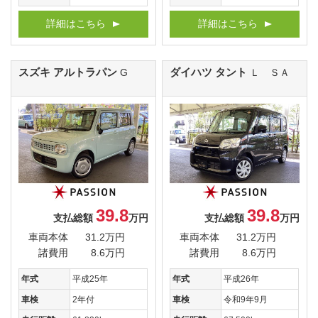
詳細はこちら
詳細はこちら
スズキ アルトラパン
ダイハツ タント
G
Ｌ ＳＡ
39.8
39.8
支払総額
万円
支払総額
万円
車両本体
31.2万円
車両本体
31.2万円
諸費用
8.6万円
諸費用
8.6万円
年式
平成25年
年式
平成26年
車検
2年付
車検
令和9年9月