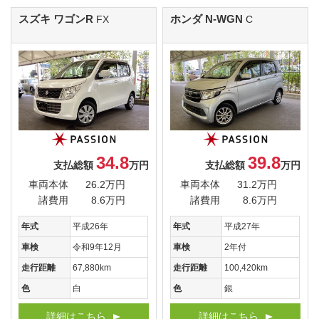
スズキ ワゴンR
ホンダ N-WGN
FX
C
34.8
39.8
支払総額
万円
支払総額
万円
車両本体
26.2万円
車両本体
31.2万円
諸費用
8.6万円
諸費用
8.6万円
年式
平成26年
年式
平成27年
車検
令和9年12月
車検
2年付
走行距離
67,880km
走行距離
100,420km
色
白
色
銀
詳細はこちら
詳細はこちら