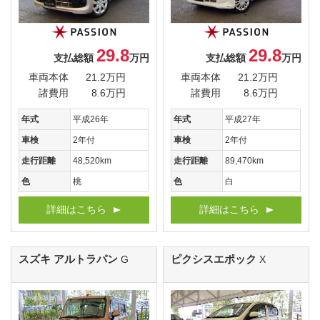
29.8
29.8
支払総額
万円
支払総額
万円
車両本体
21.2万円
車両本体
21.2万円
諸費用
8.6万円
諸費用
8.6万円
年式
平成26年
年式
平成27年
車検
2年付
車検
2年付
走行距離
48,520km
走行距離
89,470km
色
桃
色
白
詳細はこちら
詳細はこちら
スズキ アルトラパン
ピクシスエポック
G
X