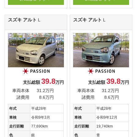
スズキ アルト
スズキ アルト
L
L
39.8
39.8
支払総額
万円
支払総額
万円
車両本体
31.2万円
車両本体
31.2万円
諸費用
8.6万円
諸費用
8.6万円
年式
平成28年
年式
平成28年
車検
令和9年3月
車検
令和9年12月
走行距離
77,690km
走行距離
19,740km
色
銀
色
青