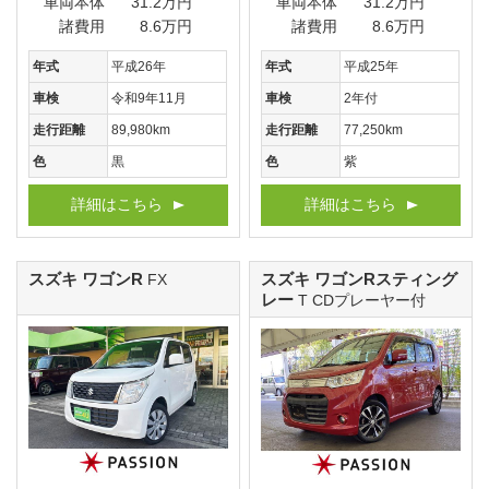
車両本体
31.2万円
車両本体
31.2万円
諸費用
8.6万円
諸費用
8.6万円
年式
平成26年
年式
平成25年
車検
令和9年11月
車検
2年付
走行距離
89,980km
走行距離
77,250km
色
黒
色
紫
詳細はこちら
詳細はこちら
スズキ ワゴンR
スズキ ワゴンRスティング
FX
レー
T CDプレーヤー付