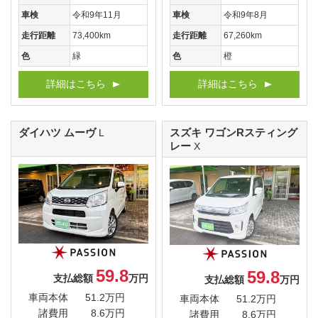
車検
令和9年11月
車検
令和9年8月
走行距離
73,400km
走行距離
67,260km
色
緑
色
橙
詳細はこちら
詳細はこちら
ダイハツ ムーヴ
スズキ ワゴンRスティング
L
レー
X
59.8
59.8
支払総額
万円
支払総額
万円
車両本体
51.2万円
車両本体
51.2万円
諸費用
8.6万円
諸費用
8.6万円