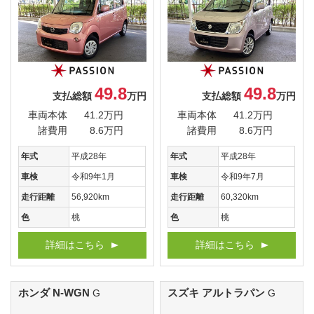
49.8
49.8
支払総額
万円
支払総額
万円
車両本体
41.2万円
車両本体
41.2万円
諸費用
8.6万円
諸費用
8.6万円
年式
平成28年
年式
平成28年
車検
令和9年1月
車検
令和9年7月
走行距離
56,920km
走行距離
60,320km
色
桃
色
桃
詳細はこちら
詳細はこちら
ホンダ N-WGN
スズキ アルトラパン
G
G