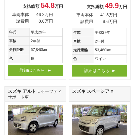
54.8
49.9
支払総額
万円
支払総額
万円
車両本体
46.2万円
車両本体
41.3万円
諸費用
8.6万円
諸費用
8.6万円
年式
平成29年
年式
平成27年
車検
2年付
車検
2年付
走行距離
67,840km
走行距離
53,480km
色
桃
色
ワイン
詳細はこちら
詳細はこちら
スズキ アルト
スズキ スペーシア
L セーフティ
X
サポート車