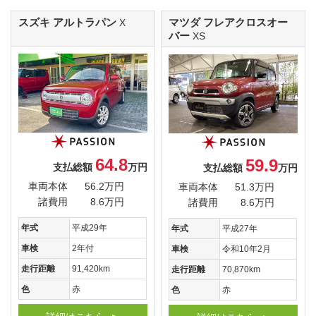
スズキ アルトラパン
マツダ フレアクロスオー
X
バー
XS
64.8
59.9
支払総額
万円
支払総額
万円
車両本体
56.2万円
車両本体
51.3万円
諸費用
8.6万円
諸費用
8.6万円
年式
平成29年
年式
平成27年
車検
2年付
車検
令和10年2月
走行距離
91,420km
走行距離
70,870km
色
赤
色
赤