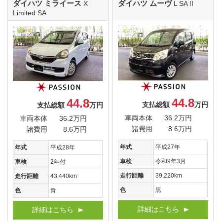
ダイハツ ミライース
ダイハツ ムーヴ
X
L SAⅡ
Limited SA
44.8
44.8
支払総額
万円
支払総額
万円
車両本体
36.2万円
車両本体
36.2万円
諸費用
8.6万円
諸費用
8.6万円
年式
平成27年
年式
平成28年
車検
令和9年3月
車検
2年付
走行距離
39,220km
走行距離
43,440km
色
黒
色
青
詳細はこちら
詳細はこちら