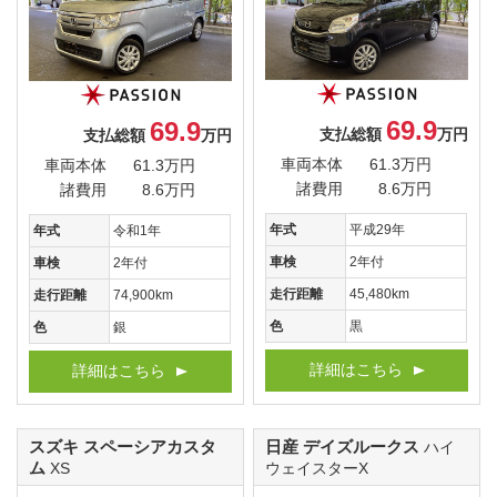
69.9
69.9
支払総額
万円
支払総額
万円
車両本体
61.3万円
車両本体
61.3万円
諸費用
8.6万円
諸費用
8.6万円
年式
平成29年
年式
令和1年
車検
2年付
車検
2年付
走行距離
45,480km
走行距離
74,900km
色
黒
色
銀
詳細はこちら
詳細はこちら
スズキ スペーシアカスタ
日産 デイズルークス
ハイ
ム
XS
ウェイスターX