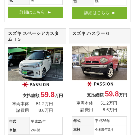
色
黒
色
桃
詳細はこちら
詳細はこちら
スズキ スペーシアカスタ
スズキ ハスラー
G
ム
ＴS
59.8
59.8
支払総額
万円
支払総額
万円
車両本体
51.2万円
車両本体
51.2万円
諸費用
8.6万円
諸費用
8.6万円
年式
平成26年
年式
平成25年
車検
令和9年3月
車検
2年付