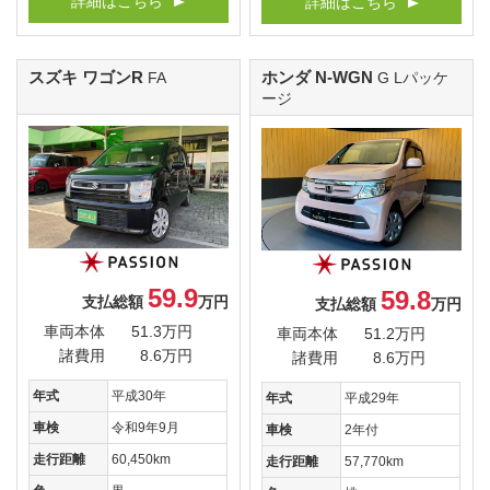
詳細はこちら
詳細はこちら
スズキ ワゴンR
ホンダ N-WGN
FA
G Lパッケ
ージ
59.9
59.8
支払総額
万円
支払総額
万円
車両本体
51.3万円
車両本体
51.2万円
諸費用
8.6万円
諸費用
8.6万円
年式
平成30年
年式
平成29年
車検
令和9年9月
車検
2年付
走行距離
60,450km
走行距離
57,770km