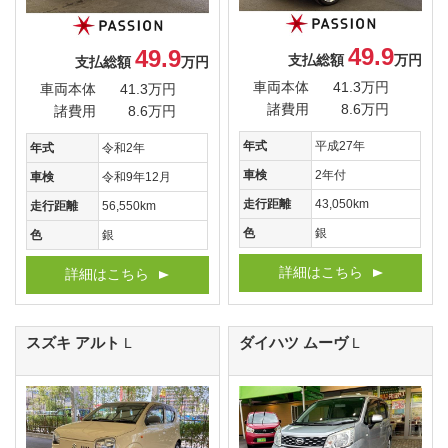
49.9
49.9
支払総額
万円
支払総額
万円
車両本体
41.3万円
車両本体
41.3万円
諸費用
8.6万円
諸費用
8.6万円
年式
平成27年
年式
令和2年
車検
2年付
車検
令和9年12月
走行距離
43,050km
走行距離
56,550km
色
銀
色
銀
詳細はこちら
詳細はこちら
スズキ アルト
ダイハツ ムーヴ
L
L