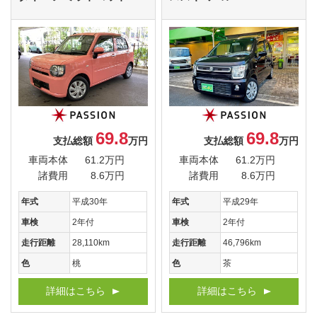
69.8
69.8
支払総額
万円
支払総額
万円
車両本体
61.2万円
車両本体
61.2万円
諸費用
8.6万円
諸費用
8.6万円
年式
平成30年
年式
平成29年
車検
2年付
車検
2年付
走行距離
28,110km
走行距離
46,796km
色
桃
色
茶
詳細はこちら
詳細はこちら