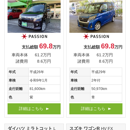
69.8
69.8
支払総額
万円
支払総額
万円
車両本体
61.2万円
車両本体
61.2万円
諸費用
8.6万円
諸費用
8.6万円
年式
平成26年
年式
平成29年
車検
令和9年1月
車検
2年付
走行距離
81,600km
走行距離
50,970km
色
紫
色
青
詳細はこちら
詳細はこちら
ダイハツ ミラトコット
スズキ ワゴンR
L
HV FX