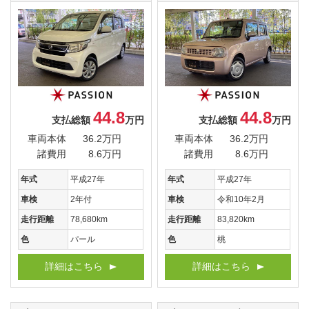
44.8
44.8
支払総額
万円
支払総額
万円
車両本体
36.2万円
車両本体
36.2万円
諸費用
8.6万円
諸費用
8.6万円
年式
平成27年
年式
平成27年
車検
2年付
車検
令和10年2月
走行距離
78,680km
走行距離
83,820km
色
パール
色
桃
詳細はこちら
詳細はこちら