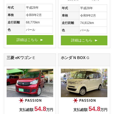
年式
平成28年
年式
平成28年
車検
令和9年2月
車検
令和9年2月
走行距離
68,770km
走行距離
74,812km
色
パール
色
パール
詳細はこちら
詳細はこちら
三菱 eKワゴン
ホンダ N BOX
E
G
54.8
54.8
支払総額
万円
支払総額
万円