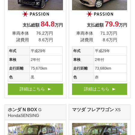
84.8
79.9
支払総額
万円
支払総額
万円
車両本体
76.2万円
車両本体
71.3万円
諸費用
8.6万円
諸費用
8.6万円
年式
平成29年
年式
平成29年
車検
2年付
車検
2年付
走行距離
75,670km
走行距離
73,680km
色
黒
色
赤
詳細はこちら
詳細はこちら
ホンダ N BOX
マツダ フレアワゴン
G
XS
HondaSENSING