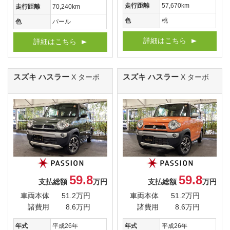
走行距離
57,670km
走行距離
70,240km
色
桃
色
パール
詳細はこちら
詳細はこちら
スズキ ハスラー
スズキ ハスラー
X ターボ
X ターボ
59.8
59.8
支払総額
万円
支払総額
万円
車両本体
51.2万円
車両本体
51.2万円
諸費用
8.6万円
諸費用
8.6万円
年式
平成26年
年式
平成26年