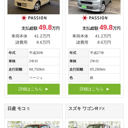
49.8
49.8
支払総額
万円
支払総額
万円
車両本体
41.2万円
車両本体
41.2万円
諸費用
8.6万円
諸費用
8.6万円
年式
平成30年
年式
平成27年
車検
2年付
車検
2年付
走行距離
68,750km
走行距離
65,280km
色
ベージュ
色
銀
詳細はこちら
詳細はこちら
日産 モコ
スズキ ワゴンR
S
FX