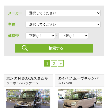
メーカー
車種
～
価格帯
1
2
»
ホンダ N BOXカスタム
ダイハツ ムーヴキャンバ
G
ス
ターボ SSパッケージ
G SAII