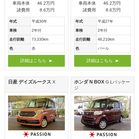
車両本体
46.2万円
車両本体
46.2万円
諸費用
8.6万円
諸費用
8.6万円
年式
平成30年
年式
平成27年
車検
2年付
車検
2年付
走行距離
73,330km
走行距離
48,210km
色
赤
色
パール
詳細はこちら
詳細はこちら
日産 デイズルークス
ホンダ N BOX
X
G Lパッケー
ジ