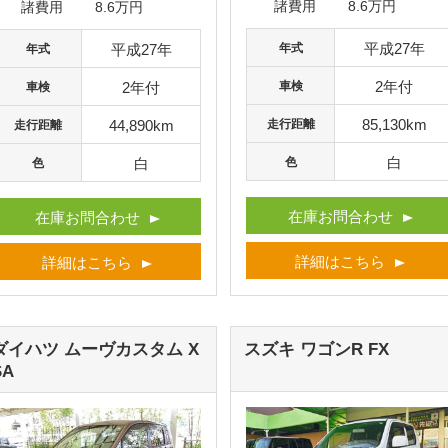
諸費用
8.6万円
諸費用
8.6万円
平成27年
年式
平成27年
年式
2年付
車検
2年付
車検
85,130km
走行距離
44,890km
走行距離
白
色
白
色
在庫お問合わせ
在庫お問合わせ
詳細はこちら
詳細はこちら
ダイハツ ムーヴカスタム
X
スズキ ワゴンR
FX
SA