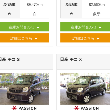
89,470km
82,560km
走行距離
走行距離
白
象牙
色
色
在庫お問合わせ
在庫お問合わせ
詳細はこちら
詳細はこちら
日産 モコ
S
日産 モコ
X