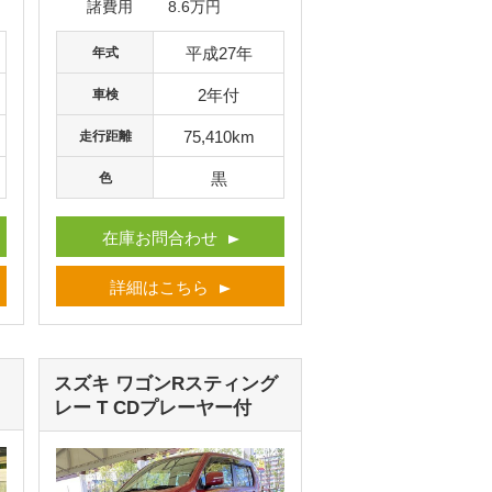
諸費用
8.6万円
平成27年
年式
2年付
車検
75,410km
走行距離
黒
色
在庫お問合わせ
詳細はこちら
スズキ ワゴンRスティング
レー
T CDプレーヤー付