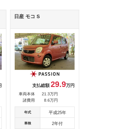
日産 モコ
S
29.9
円
支払総額
万円
車両本体
21.3万円
諸費用
8.6万円
平成25年
年式
2年付
車検