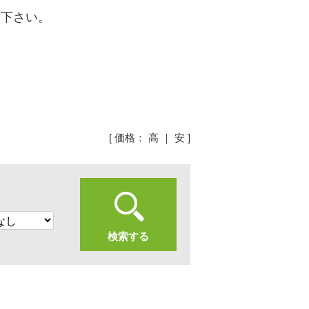
め下さい。
[ 価格：
高
｜
安
]