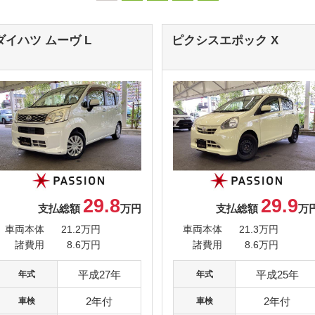
ダイハツ ムーヴ
L
ピクシスエポック
X
29.8
29.9
支払総額
万円
支払総額
万
車両本体
21.2万円
車両本体
21.3万円
諸費用
8.6万円
諸費用
8.6万円
平成27年
平成25年
年式
年式
2年付
2年付
車検
車検