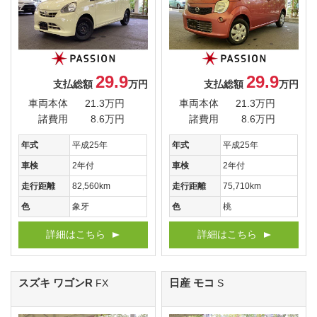
29.9
29.9
支払総額
万円
支払総額
万円
車両本体
21.3万円
車両本体
21.3万円
諸費用
8.6万円
諸費用
8.6万円
年式
平成25年
年式
平成25年
車検
2年付
車検
2年付
走行距離
82,560km
走行距離
75,710km
色
象牙
色
桃
詳細はこちら
詳細はこちら
スズキ ワゴンR
日産 モコ
FX
S