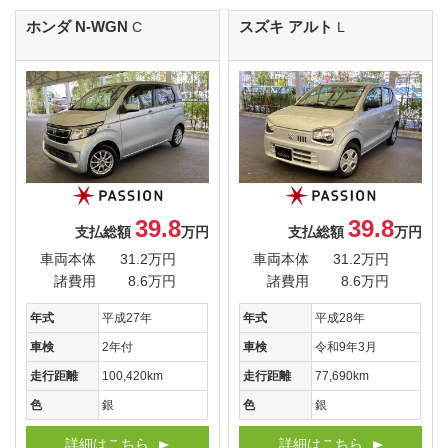
ホンダ N-WGN
スズキ アルト
C
L
39.8
39.8
支払総額
万円
支払総額
万円
車両本体
31.2万円
車両本体
31.2万円
諸費用
8.6万円
諸費用
8.6万円
年式
平成27年
年式
平成28年
車検
2年付
車検
令和9年3月
走行距離
100,420km
走行距離
77,690km
色
銀
色
銀
詳細はこちら
詳細はこちら