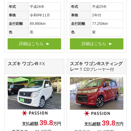
年式
平成26年
年式
平成25年
車検
令和9年11月
車検
2年付
走行距離
89,980km
走行距離
77,250km
色
黒
色
紫
詳細はこちら
詳細はこちら
スズキ ワゴンR
スズキ ワゴンRスティング
FX
レー
T CDプレーヤー付
39.8
39.8
支払総額
万円
支払総額
万円