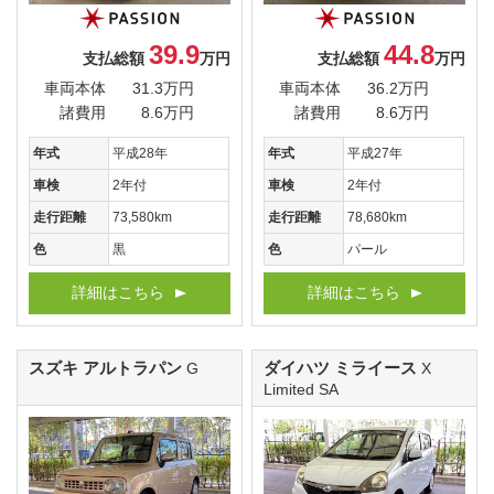
39.9
44.8
支払総額
万円
支払総額
万円
車両本体
31.3万円
車両本体
36.2万円
諸費用
8.6万円
諸費用
8.6万円
年式
平成28年
年式
平成27年
車検
2年付
車検
2年付
走行距離
73,580km
走行距離
78,680km
色
黒
色
パール
詳細はこちら
詳細はこちら
スズキ アルトラパン
ダイハツ ミライース
G
X
Limited SA