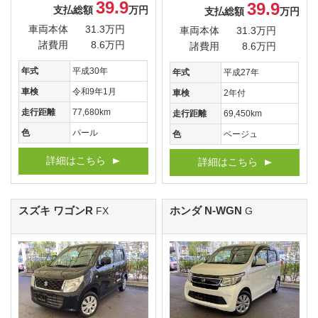
39.9
39.9
支払総額
万円
支払総額
万円
車両本体
31.3万円
車両本体
31.3万円
諸費用
8.6万円
諸費用
8.6万円
年式
平成30年
年式
平成27年
車検
令和9年1月
車検
2年付
走行距離
77,680km
走行距離
69,450km
色
パール
色
ベージュ
詳細はこちら
詳細はこちら
スズキ ワゴンR
ホンダ N-WGN
FX
G