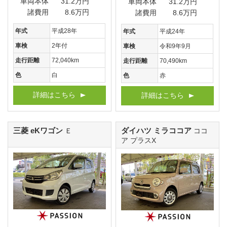
車両本体
31.2万円
車両本体
31.2万円
諸費用
8.6万円
諸費用
8.6万円
年式
平成28年
年式
平成24年
車検
2年付
車検
令和9年9月
走行距離
72,040km
走行距離
70,490km
色
白
色
赤
詳細はこちら
詳細はこちら
三菱 eKワゴン
ダイハツ ミラココア
Ｅ
ココ
ア プラスX