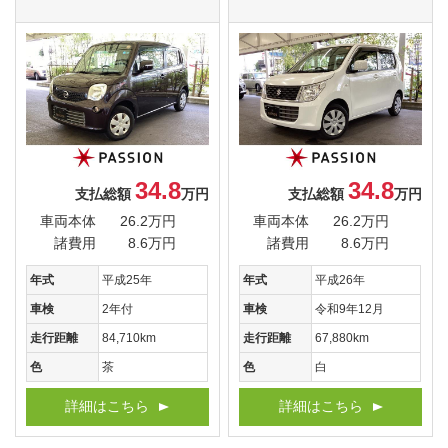
34.8
34.8
支払総額
万円
支払総額
万円
車両本体
26.2万円
車両本体
26.2万円
諸費用
8.6万円
諸費用
8.6万円
年式
平成25年
年式
平成26年
車検
2年付
車検
令和9年12月
走行距離
84,710km
走行距離
67,880km
色
茶
色
白
詳細はこちら
詳細はこちら