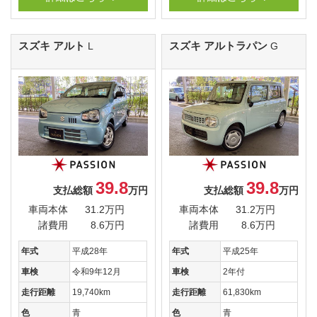
スズキ アルト
スズキ アルトラパン
L
G
39.8
39.8
支払総額
万円
支払総額
万円
車両本体
31.2万円
車両本体
31.2万円
諸費用
8.6万円
諸費用
8.6万円
年式
平成28年
年式
平成25年
車検
令和9年12月
車検
2年付
走行距離
19,740km
走行距離
61,830km
色
青
色
青