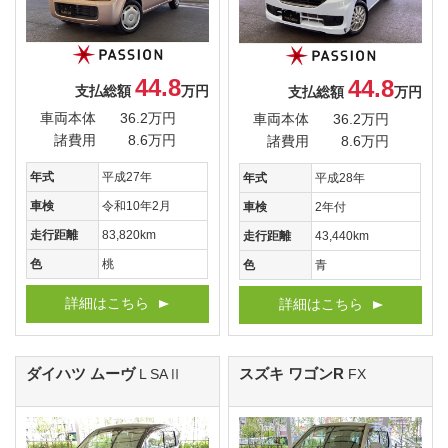
44.8
44.8
支払総額
万円
支払総額
万円
車両本体
36.2万円
車両本体
36.2万円
諸費用
8.6万円
諸費用
8.6万円
年式
平成27年
年式
平成28年
車検
令和10年2月
車検
2年付
走行距離
83,820km
走行距離
43,440km
色
桃
色
青
詳細はこちら
詳細はこちら
ダイハツ ムーヴ
スズキ ワゴンR
L SAⅡ
FX