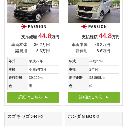
44.8
44.8
支払総額
万円
支払総額
万円
車両本体
36.2万円
車両本体
36.2万円
諸費用
8.6万円
諸費用
8.6万円
年式
平成27年
年式
平成27年
車検
令和9年3月
車検
2年付
走行距離
39,220km
走行距離
52,890km
色
黒
色
銀
詳細はこちら
詳細はこちら
スズキ ワゴンR
ホンダ N BOX
FX
G