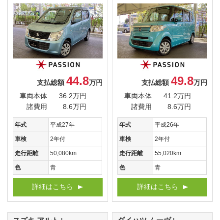
44.8
49.8
支払総額
万円
支払総額
万円
車両本体
36.2万円
車両本体
41.2万円
諸費用
8.6万円
諸費用
8.6万円
年式
平成27年
年式
平成26年
車検
2年付
車検
2年付
走行距離
50,080km
走行距離
55,020km
色
青
色
青
詳細はこちら
詳細はこちら