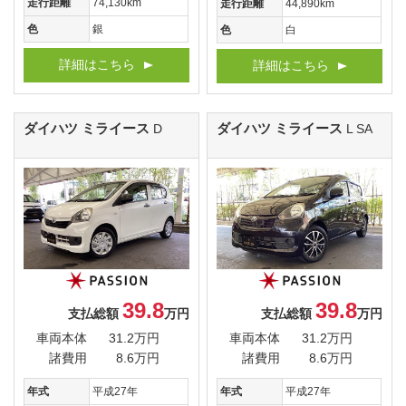
走行距離
74,130km
走行距離
44,890km
色
銀
色
白
詳細はこちら
詳細はこちら
ダイハツ ミライース
ダイハツ ミライース
D
L SA
39.8
39.8
支払総額
万円
支払総額
万円
車両本体
31.2万円
車両本体
31.2万円
諸費用
8.6万円
諸費用
8.6万円
年式
平成27年
年式
平成27年