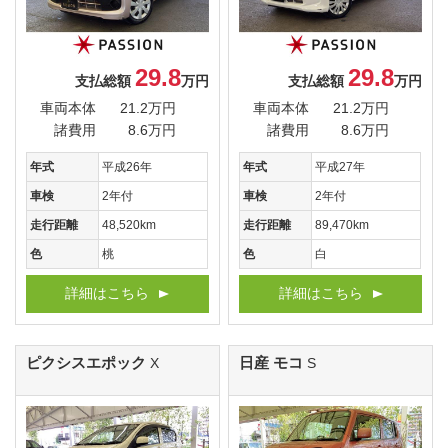
29.8
29.8
支払総額
万円
支払総額
万円
車両本体
21.2万円
車両本体
21.2万円
諸費用
8.6万円
諸費用
8.6万円
年式
平成26年
年式
平成27年
車検
2年付
車検
2年付
走行距離
48,520km
走行距離
89,470km
色
桃
色
白
詳細はこちら
詳細はこちら
ピクシスエポック
日産 モコ
X
S