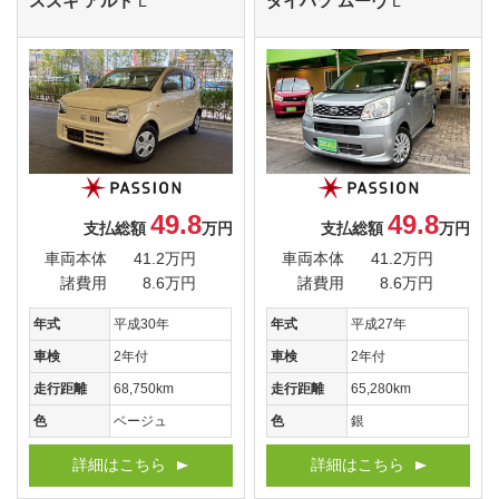
スズキ アルト
ダイハツ ムーヴ
L
L
49.8
49.8
支払総額
万円
支払総額
万円
車両本体
41.2万円
車両本体
41.2万円
諸費用
8.6万円
諸費用
8.6万円
年式
平成30年
年式
平成27年
車検
2年付
車検
2年付
走行距離
68,750km
走行距離
65,280km
色
ベージュ
色
銀
詳細はこちら
詳細はこちら