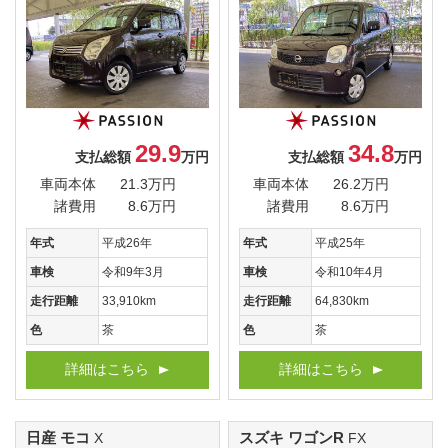
29.9
34.8
支払総額
万円
支払総額
万円
車両本体
21.3万円
車両本体
26.2万円
諸費用
8.6万円
諸費用
8.6万円
年式
平成26年
年式
平成25年
車検
令和9年3月
車検
令和10年4月
走行距離
33,910km
走行距離
64,830km
色
茶
色
茶
詳細はこちら
詳細はこちら
日産 モコ
スズキ ワゴンR
X
FX