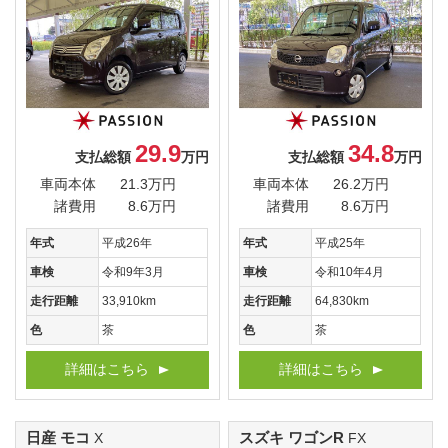
29.9
34.8
支払総額
万円
支払総額
万円
車両本体
21.3万円
車両本体
26.2万円
諸費用
8.6万円
諸費用
8.6万円
年式
平成26年
年式
平成25年
車検
令和9年3月
車検
令和10年4月
走行距離
33,910km
走行距離
64,830km
色
茶
色
茶
詳細はこちら
詳細はこちら
日産 モコ
スズキ ワゴンR
X
FX