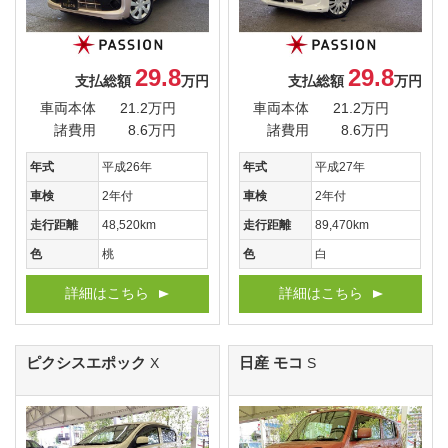
29.8
29.8
支払総額
万円
支払総額
万円
車両本体
21.2万円
車両本体
21.2万円
諸費用
8.6万円
諸費用
8.6万円
年式
平成26年
年式
平成27年
車検
2年付
車検
2年付
走行距離
48,520km
走行距離
89,470km
色
桃
色
白
詳細はこちら
詳細はこちら
ピクシスエポック
日産 モコ
X
S