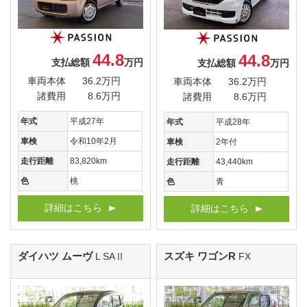
44.8
44.8
支払総額
万円
支払総額
万円
車両本体
36.2万円
車両本体
36.2万円
諸費用
8.6万円
諸費用
8.6万円
年式
平成27年
年式
平成28年
車検
令和10年2月
車検
2年付
走行距離
83,820km
走行距離
43,440km
色
桃
色
青
詳細はこちら
詳細はこちら
ダイハツ ムーヴ
スズキ ワゴンR
L SAⅡ
FX