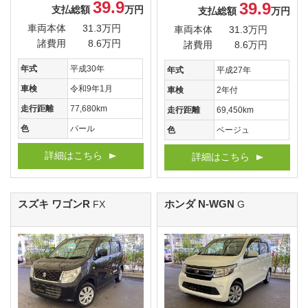
39.9
39.9
支払総額
万円
支払総額
万円
車両本体
31.3万円
車両本体
31.3万円
諸費用
8.6万円
諸費用
8.6万円
年式
平成30年
年式
平成27年
車検
令和9年1月
車検
2年付
走行距離
77,680km
走行距離
69,450km
色
パール
色
ベージュ
詳細はこちら
詳細はこちら
スズキ ワゴンR
ホンダ N-WGN
FX
G