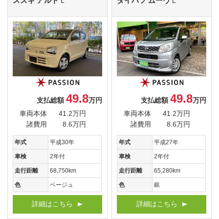
スズキ アルト
ダイハツ ムーヴ
L
L
49.8
49.8
支払総額
万円
支払総額
万円
車両本体
41.2万円
車両本体
41.2万円
諸費用
8.6万円
諸費用
8.6万円
年式
平成30年
年式
平成27年
車検
2年付
車検
2年付
走行距離
68,750km
走行距離
65,280km
色
ベージュ
色
銀
詳細はこちら
詳細はこちら