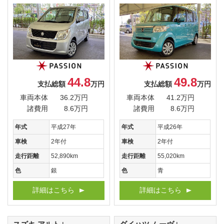
44.8
49.8
支払総額
万円
支払総額
万円
車両本体
36.2万円
車両本体
41.2万円
諸費用
8.6万円
諸費用
8.6万円
年式
平成27年
年式
平成26年
車検
2年付
車検
2年付
走行距離
52,890km
走行距離
55,020km
色
銀
色
青
詳細はこちら
詳細はこちら