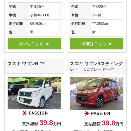
年式
平成26年
年式
平成25年
車検
令和9年11月
車検
2年付
走行距離
89,980km
走行距離
77,250km
色
黒
色
紫
詳細はこちら
詳細はこちら
スズキ ワゴンR
スズキ ワゴンRスティング
FX
レー
T CDプレーヤー付
39.8
39.8
支払総額
万円
支払総額
万円