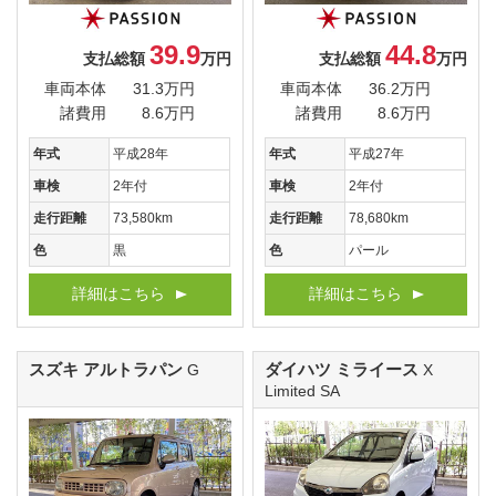
39.9
44.8
支払総額
万円
支払総額
万円
車両本体
31.3万円
車両本体
36.2万円
諸費用
8.6万円
諸費用
8.6万円
年式
平成28年
年式
平成27年
車検
2年付
車検
2年付
走行距離
73,580km
走行距離
78,680km
色
黒
色
パール
詳細はこちら
詳細はこちら
スズキ アルトラパン
ダイハツ ミライース
G
X
Limited SA