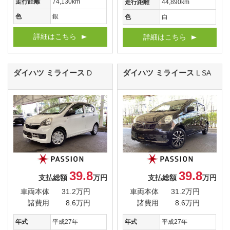
走行距離
74,130km
走行距離
44,890km
色
銀
色
白
詳細はこちら
詳細はこちら
ダイハツ ミライース
ダイハツ ミライース
D
L SA
39.8
39.8
支払総額
万円
支払総額
万円
車両本体
31.2万円
車両本体
31.2万円
諸費用
8.6万円
諸費用
8.6万円
年式
平成27年
年式
平成27年