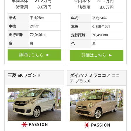
車両本体
31.2万円
車両本体
31.2万円
諸費用
8.6万円
諸費用
8.6万円
年式
平成28年
年式
平成24年
車検
2年付
車検
令和9年9月
走行距離
72,040km
走行距離
70,490km
色
白
色
赤
詳細はこちら
詳細はこちら
三菱 eKワゴン
ダイハツ ミラココア
Ｅ
ココ
ア プラスX