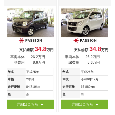
34.8
34.8
支払総額
万円
支払総額
万円
車両本体
26.2万円
車両本体
26.2万円
諸費用
8.6万円
諸費用
8.6万円
年式
平成25年
年式
平成26年
車検
2年付
車検
令和9年12月
走行距離
84,710km
走行距離
67,880km
色
茶
色
白
詳細はこちら
詳細はこちら