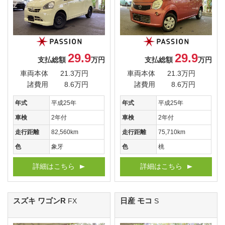
29.9
29.9
支払総額
万円
支払総額
万円
車両本体
21.3万円
車両本体
21.3万円
諸費用
8.6万円
諸費用
8.6万円
年式
平成25年
年式
平成25年
車検
2年付
車検
2年付
走行距離
82,560km
走行距離
75,710km
色
象牙
色
桃
詳細はこちら
詳細はこちら
スズキ ワゴンR
日産 モコ
FX
S