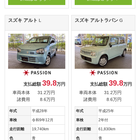
スズキ アルト
スズキ アルトラパン
L
G
39.8
39.8
支払総額
万円
支払総額
万円
車両本体
31.2万円
車両本体
31.2万円
諸費用
8.6万円
諸費用
8.6万円
年式
平成28年
年式
平成25年
車検
令和9年12月
車検
2年付
走行距離
19,740km
走行距離
61,830km
色
青
色
青