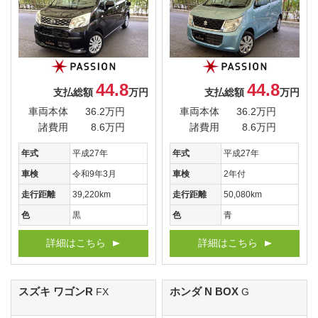
44.8
44.8
支払総額
万円
支払総額
万円
車両本体
36.2万円
車両本体
36.2万円
諸費用
8.6万円
諸費用
8.6万円
年式
平成27年
年式
平成27年
車検
令和9年3月
車検
2年付
走行距離
39,220km
走行距離
50,080km
色
黒
色
青
詳細はこちら
詳細はこちら
スズキ ワゴンR
ホンダ N BOX
FX
G