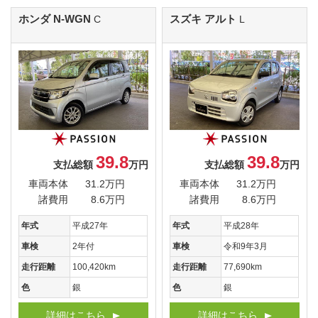
ホンダ N-WGN
スズキ アルト
C
L
39.8
39.8
支払総額
万円
支払総額
万円
車両本体
31.2万円
車両本体
31.2万円
諸費用
8.6万円
諸費用
8.6万円
年式
平成27年
年式
平成28年
車検
2年付
車検
令和9年3月
走行距離
100,420km
走行距離
77,690km
色
銀
色
銀
詳細はこちら
詳細はこちら