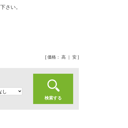
め下さい。
[ 価格：
高
｜
安
]