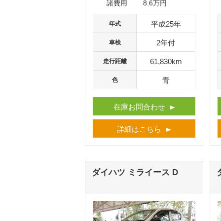
諸費用
8.6万円
平成25年
年式
2年付
車検
61,830km
走行距離
青
色
在庫お問合わせ
詳細はこちら
ダイハツ ミライース
D