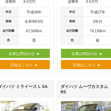
諸費用
8.6万円
諸費用
8.6万円
平成26年
平成27年
年式
年式
令和9年9月
2年付
車検
車検
67,500km
74,130km
走行距離
走行距離
黒
銀
色
色
在庫お問合わせ
在庫お問合わせ
詳細はこちら
詳細はこちら
ダイハツ ミライース
L SA
ダイハツ ムーヴカスタム
RS