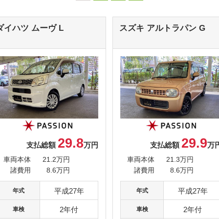
ダイハツ ムーヴ
L
スズキ アルトラパン
G
29.8
29.9
支払総額
万円
支払総額
万
車両本体
21.2万円
車両本体
21.3万円
諸費用
8.6万円
諸費用
8.6万円
平成27年
平成27年
年式
年式
2年付
2年付
車検
車検