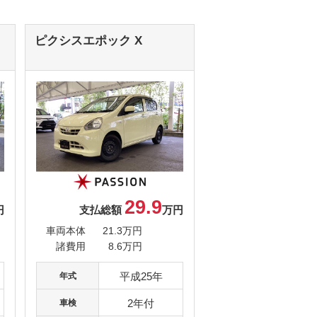
ピクシスエポック
X
29.9
円
支払総額
万円
車両本体
21.3万円
諸費用
8.6万円
平成25年
年式
2年付
車検