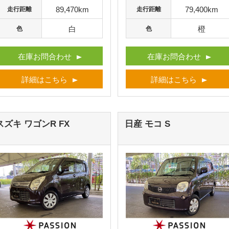
89,470km
79,400km
走行距離
走行距離
白
橙
色
色
在庫お問合わせ
在庫お問合わせ
詳細はこちら
詳細はこちら
スズキ ワゴンR
FX
日産 モコ
S