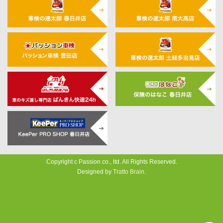
Copyright c Passion co., ltd. All Rights Reserved.
Designed by
Tratto Brain
.