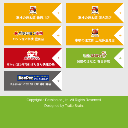
Copyright c Passion co., ltd. All Rights Reserved.
Designed by
Tratto Brain
.