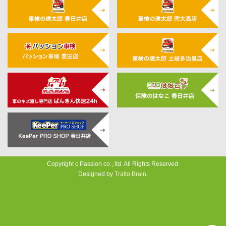
Copyright c Passion co., ltd. All Rights Reserved.
Designed by
Tratto Brain
.