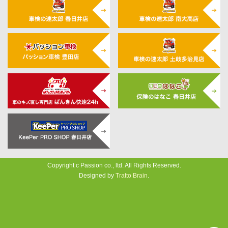
Copyright c Passion co., ltd. All Rights Reserved.
Designed by
Tratto Brain
.