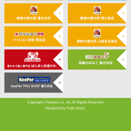
Copyright c Passion co., ltd. All Rights Reserved.
Designed by
Tratto Brain
.