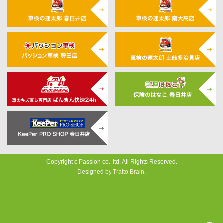
Copyright c Passion co., ltd. All Rights Reserved.
Designed by
Tratto Brain
.