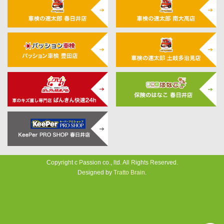
Copyright c Passion co., ltd. All Rights Reserved.
Designed by
Tratto Brain
.