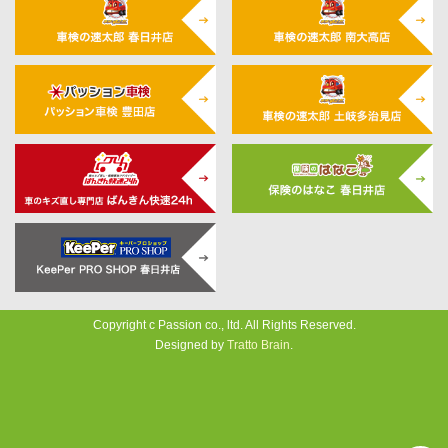
Copyright c Passion co., ltd. All Rights Reserved.
Designed by
Tratto Brain
.