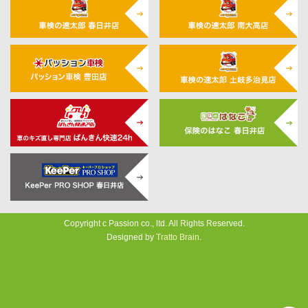
Copyright c Passion co., ltd. All Rights Reserved.
Designed by
Tratto Brain
.