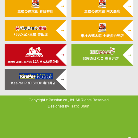
Copyright c Passion co., ltd. All Rights Reserved.
Designed by
Tratto Brain
.