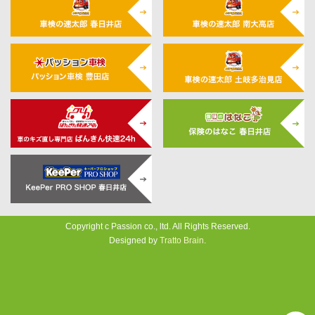
Copyright c Passion co., ltd. All Rights Reserved.
Designed by
Tratto Brain
.