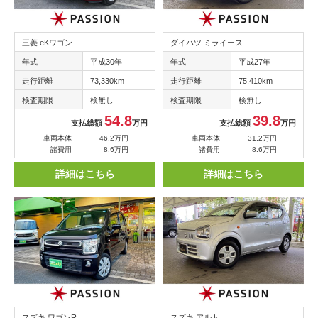
三菱 eKワゴン
ダイハツ ミライース
年式
平成30年
年式
平成27年
走行距離
73,330km
走行距離
75,410km
検査期限
検無し
検査期限
検無し
54.8
39.8
支払総額
万円
支払総額
万円
車両本体
46.2万円
車両本体
31.2万円
諸費用
8.6万円
諸費用
8.6万円
詳細はこちら
詳細はこちら
スズキ ワゴンR
スズキ アルト