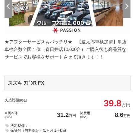
★アフターサービスもバッチリ★ 【速太郎車検加盟】単店
車検台数全国１位（春日井店10,000台）ご購入後も高品質な
サービスでお客様をサポートさせて頂きます！！
スズキ ﾜｺﾞﾝR
FX
支払総額
39.8
(税込)
万円
車両本体
諸費用
31.2
8.6
万円
万円
(税込)
(税込)
法定整備：－
保証付（無料保証）(1ヶ月 1千km)