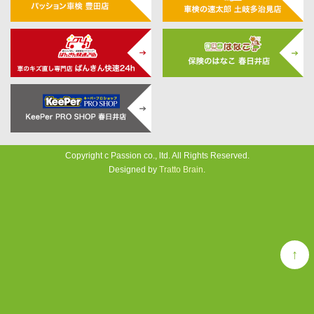
Copyright c Passion co., ltd. All Rights Reserved.
Designed by
Tratto Brain
.
↑