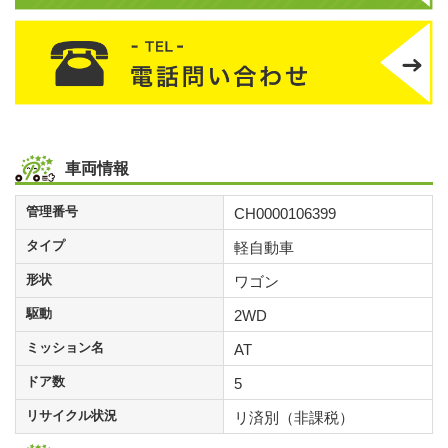
車両情報
管理番号
CH0000106399
タイプ
軽自動車
形状
ワゴン
駆動
2WD
ミッション名
AT
ドア数
5
リサイクル状況
リ済別（非課税）